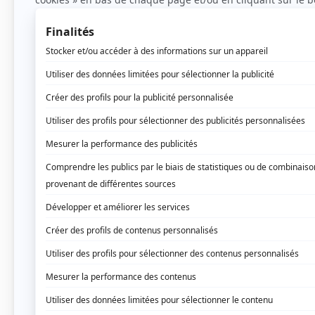
tir, une passe ou un contre.
La pratique du handball
Il y a trois aspects à maitriser et dans 
être
tonique, agile et précis
. On multip
d’être en bonne condition que ça permet a
Au niveau technique, les entraînements nou
Enfin, il y a un équilibre à trouver en
bien
travailler ensemble
. Un beau but 
tactiques.
Le budget pour jouer au 
La tenue est assez typique pour un sport 
short bien ajustés pour ne pas gêner da
Si vous êtes gardien de but, il faudr
survêtement. Il faut savoir aussi qu’o