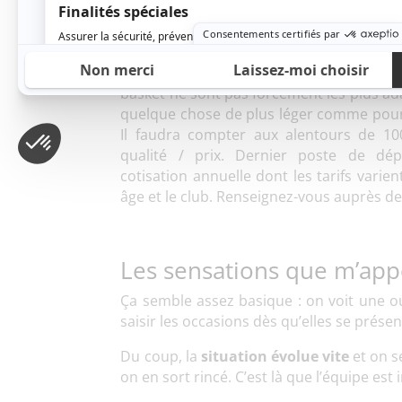
bandeau ou des bracelets-éponge peuvent
Comptez donc dans les 30-70€ pour les 
attention sur l’importance d’
être bien c
basket ne sont pas forcément les plus ada
quelque chose de plus léger comme pour l
Il faudra compter aux alentours de 1
qualité / prix. Dernier poste de dép
cotisation annuelle dont les tarifs vari
âge et le club. Renseignez-vous auprès de 
Les sensations que m’app
Ça semble assez basique : on voit une ouv
saisir les occasions dès qu’elles se présent
Du coup, la
situation évolue vite
et on s
on en sort rincé. C’est là que l’équipe es