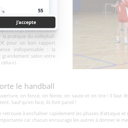
 être un plus.
vêtements. J’attire votre
haussé
. Les chaussures de
ptées et je vous conseille
a pratique du volleyball.
00€ pour un bon rapport
ense indispensable : la
ent grandement selon votre
celui-ci.
orte le handball
erture, on fonce, on feinte, on saute et on tire ! Il faut ê
ent. Sauf qu’en face, ils font pareil !
e retrouve à enchaîner rapidement les phases d’attaque et de
t importante car chacun encourage les autres à donner le mei