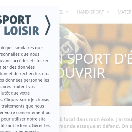
ECTIF
SPORT INDIVIDUEL
HANDISPORT
MATÉRI
BALL, UN SPORT D’
DÉCOUVRIR
nce d’initiation par le club local dans mon école. J’ai to
bord du terrain car tout le monde attaque et défend. On s