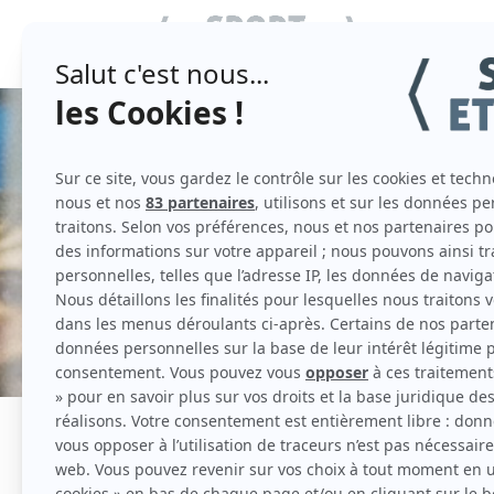
SPORT COLL
LE HAND
J’ai découvert le handball après une séa
ce sport. On ne s’ennuie jamais sur le 