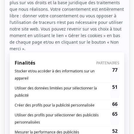
Pole dance débutant : premiers pas et bienfaits
par
admin
|
Juil 24, 2026
|
La pole dance
La pole dance débutant expliquée simplement :
déroulé d’un premier cours, bienfaits physiques, tenue
adaptée et idées reçues à oublier pour bien
commencer.
Avantages et inconvénients des cours de pole
dance en ligne
par
admin
|
Jan 12, 2023
|
Actualités
,
La pole dance
Les cours de pole dance en ligne permettent de
s'entraîner chez soi, à son propre rythme et selon ses
disponibilités. Ils ont des avantages et des
inconvénients. Découvrez-les ! Les avantages des cours
de pole dance en ligne Flexibilité : Ils peuvent être
suivis à...