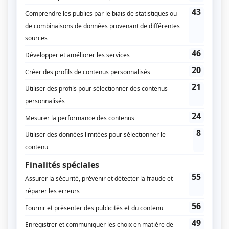
Foire aux questions sur la pole dance
par
admin
|
Déc 29, 2022
|
Actualités
,
La pole dance
Ici, on répond à toutes les questions simples et
basiques sur la pole dance !📍Est-ce qu'on dit le ou la
pole dance ? Le terme "pole dance" est utilisé pour
désigner l'art de la danse sur une barre de pole, quel
que soit le genre de la personne qui le pratique. En...
5 conseils pour choisir sa barre de pole dance
par
admin
|
Déc 29, 2022
|
Actualités
,
La pole dance
1/ La fixation Le premier conseil à suivre pour choisir
sa barre de pole dance est de déterminer le type de
fixation qui conviendra le mieux à vos besoins. Il en
existe trois : démontable, fixe et podium. 📍La barre de