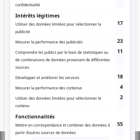
pole dance démontable est idéale pour ceux qui...
Quelle tenue pour pratiquer la pole dance ?
par
admin
|
Déc 22, 2022
|
Actualités
,
La pole dance
miLa pole dance est un sport de danse et de fitness en
constante croissance qui se pratique sur une barre
verticale. Elle est devenue de plus en plus populaire
ces dernières années grâce à sa combinaison unique
de mouvements acrobatiques et de danse sensuelle.
La pole...
Liste de tous les sports
Contactez-nous !