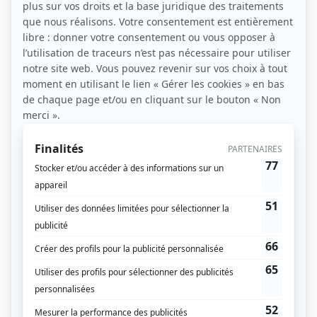
Bienvenue dans le monde de la
pétanque
, un sport
de boules qui vous transporte dans un univers de
convivialité et de compétition amicale. Que vous
soyez un passionné de la pétanque ou que vous
envisagiez d’en créer un chez vous, l’entretien d’un
terrain de pétanque est un élément essentiel pour
maintenir la qualité du jeu et la durabilité de votre
espace. Dans cet article, nous allons vous guider à
travers une série de trucs, astuces et bonnes
pratiques pour entretenir avec soin votre terrain de
pétanque.
Nivellement et préparation du
terrain de pétanque : créez une
base solide