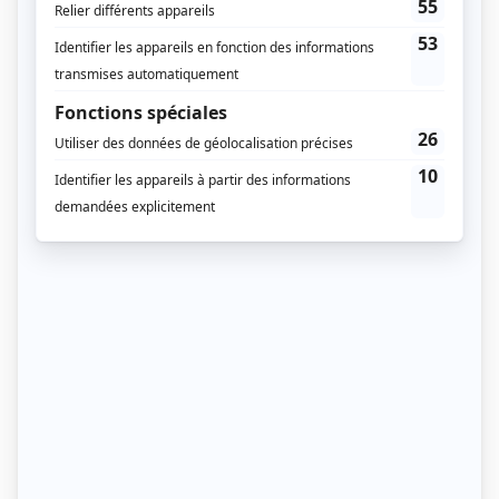
contrôle régulier du tassement est nécessaire pour
éviter les affaissements localisés.
Les soins du cercle de lancer et
du cochonnet
Le cercle de lancer est un élément central du jeu. Il
doit être solidement fixé, bien positionné et
parfaitement stable pour garantir le respect des
règles. Un cercle mal entretenu peut se déplacer au
fil des parties et fausser les distances de jeu.
Le cochonnet, souvent en bois, s’use naturellement
avec le temps. Des fissures ou une déformation
peuvent nuire à la précision du jeu. Il est donc
recommandé de vérifier régulièrement son état et de
le remplacer dès les premiers signes d’usure afin
d’éviter toute contestation lors des parties.
Nettoyage du terrain et choix du balai pour
terrain de pétanque
Le nettoyage régulier est indispensable pour