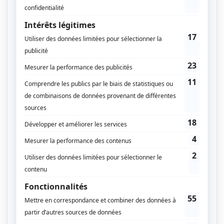
terrain.
Arrosage et tassage du sol
Le type de terrain, terre battue ou gravier, détermine
les méthodes d’entretien à privilégier. Pour un
terrain en terre battue, un arrosage léger et régulier
est indispensable pour maintenir la cohésion du sol
et limiter la poussière. Il est toutefois important de
ne jamais détremper la surface, au risque de rendre
le terrain impraticable.
Après l’arrosage, le tassage du sol à l’aide d’un
rouleau permet de retrouver une surface compacte
et plane. Cette opération est particulièrement
recommandée après une période de forte utilisation
ou après de fortes pluies.
Pour un terrain en gravier, l’objectif est de conserver
une surface stable tout en assurant un bon
drainage. Même si l’eau s’évacue naturellement, un