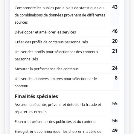
Le nivellement et la préparation du sol constituent le
socle de la qualité de jeu sur un terrain de
pétanque. Un terrain bien nivelé, sans bosses ni
creux, garantit un jeu équitable et prévisible. Le
nivellement doit être contrôlé régulièrement,
notamment dans les zones de tir et d’impact, qui se
creusent plus rapidement avec l’usage.
Vous pouvez utiliser une niveleuse ou un râteau
pour égaliser la surface, en veillant à répartir
uniformément les matériaux. Pour les terrains en
terre battue, il est primordial de décaisser le sol à la
profondeur souhaitée, d’ajouter une couche de sable
ou de grave fine, puis de compacter soigneusement
l’ensemble.
Pour les terrains en gravier, assurez-vous que la
couche de finition reste homogène et bien tassée.
Une base mal préparée entraîne des flaques d’eau,
une surface instable et une usure accélérée du