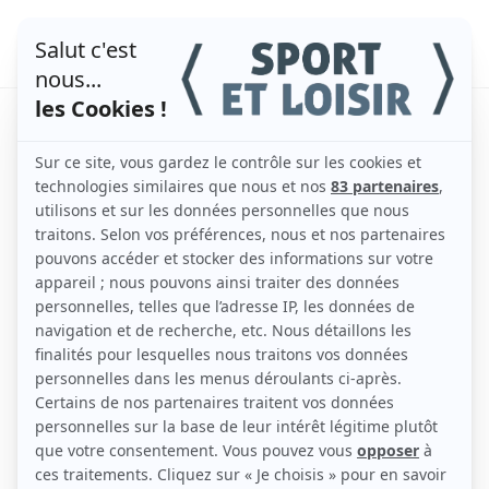
L’entretien d’un terrain
de pétanque : trucs,
astuces et bonnes
pratiques
par
admin
|
Oct 23, 2023
|
Actualités
,
La pétanque