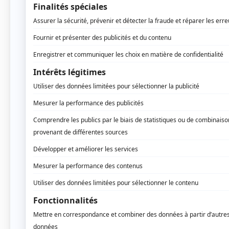
pour les enfants en phase d’apprentissage, a
Découvrez également cet article sur les
5 meil
La Plagne : Un paradis pour les skieurs en 
La Plagne, située en Savoie, est également un
y trouverez une variété de pistes vertes pour p
renommée pour sa qualité. En effet, on retro
ski.
Les débutants bénéficieront de leçons structur
ceux qui apprennent à skier. De plus, l’après-
pour se détendre après une journée sur les pi
Les Gets : charme et convivialité
Les Gets, situés dans la région d’Auvergne-Rhô
débutants. Ses pistes douces et larges offrent 
Gets est renommée pour son approche patiente 
de tous âges. Vous pouvez également profiter 