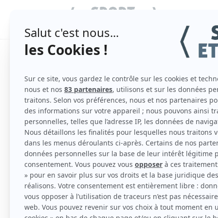
SPORT COLL
Les 5 meilleures stati
par
admin
|
Nov 14, 2023
|
Uncategorized
Apprendre à skier est une aventure passionnant
essentiel pour une expérience mémorable. La 
novices. En effet, on retrouve des pistes verte
Voici une liste des cinq meilleures domaines s
que les débutants puissent progresser en tout