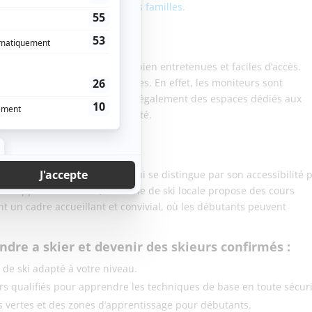
e destination de choix pour les familles.
 connue pour les pistes de ski bien entretenues et faciles d’accès.
cturées pour les skieurs novices. En effet, les moniteurs sont
ses du ski. La station propose également des espaces dédiés aux
écurité et en toute tranquillité.
taise, est une station de ski qui se distingue par son accessibilité 
our apprendre à skier, et l’école de ski locale propose des cours
nt un cadre accueillant et convivial, où les débutants peuvent
dre a skier et devenir des skieurs confirmés :
de ski adapté à votre niveau.
rs qualifiés pour apprendre les techniques de base en toute sécuri
es vertes et des zones d’apprentissage pour débutants.