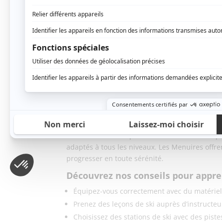
nombreuses activités après-ski, qui en font
un
Les Arcs : Des pistes faciles d’accès
Située en Savoie, la station de ski Les Arcs est
L’école de ski des Arcs propose des leçons stru
expérimenté pour vous guider à travers les ba
débutants, où vous pourrez pratiquer en toute s
Les Menuires : accessible et accueillante
Les Menuires, situés dans la vallée de la Taren
les débutants. Ses pistes vertes sont idéales p
adaptés à tous les niveaux. Les Menuires offre
progresser en toute sérénité.
Découvrez nos conseils pour appren
Équipez-vous correctement avec du matériel 
Prenez des leçons de ski auprès d’instructeu
Choisissez des stations de ski avec des pist