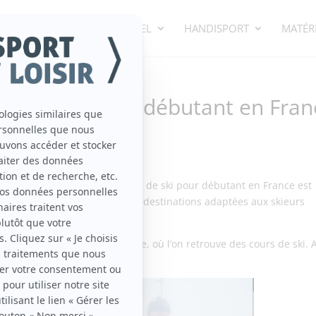
ECTIF
SPORT INDIVIDUEL
HANDISPORT
MATÉRI
ons de ski pour débutant en Fran
e, et choisir la bonne station de ski pour débutant en France est
France offre une multitude de destinations adaptées aux skieurs
s idéales pour l’apprentissage.
kiable pour débutant en France, où l’on retrouve des cours de ski. A
e sérénité.