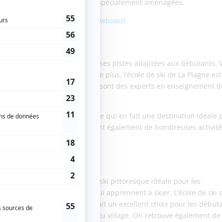
vec des zones d’apprentissage spécialement aménagées.
leurs station de ski pour le snowboard.
herbe
e station de ski reconnue pour ses pistes adaptées aux débutants. 
ratiquer en toute confiance. De plus, l’école de ski de La Plagne est
uve des moniteurs dévoués qui sont des experts en enseignement 
ées, adaptées à leur niveau. Ce qui en fait une destination idéale 
ski à La Plagne est animé, offrant également de nombreuses activit
stes.
ne-Alpes, sont une station de ski pittoresque idéale pour les
un terrain parfait pour ceux qui apprennent à skier. L’école de ski 
et pédagogique, ce qui en fait un excellent choix pour les début
de l’atmosphère chaleureuse du village. On retrouve également de