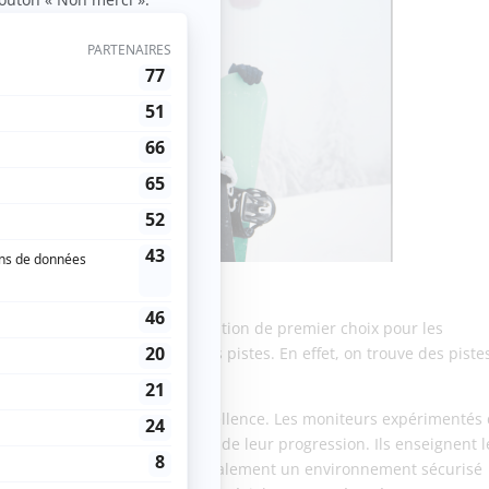
ce
es Deux Alpes est une destination de premier choix pour les
se une variété de couleur des pistes. En effet, on trouve des piste
u ski.
le de ski réputée pour son excellence. Les moniteurs expérimentés
urs débutants à chaque étape de leur progression. Ils enseignent l
écurité. Les Deux Alpes offre également un environnement sécurisé