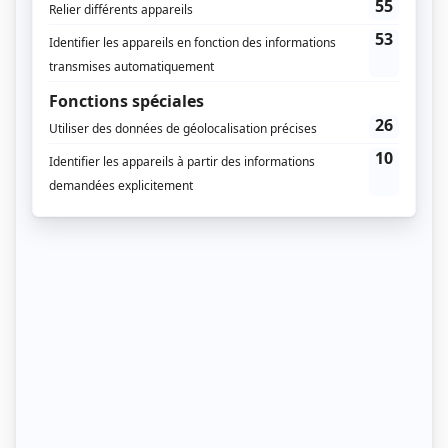
peut-être l’occasion de vous reposer un peu plus le
matin.
Mais il y a aussi d’autres avantages !
Ses bénéfices
La température de votre corps augmente tout au
long de la journée, optimisant votre fonction et votre
force musculaire, l’activité enzymatique et
l’endurance pour la performance.
Entre 14 heures et
18 heures, la température de votre corps est la plus
élevée.
C’est le moment idéal pour une séance de
sport.
En soirée, la cinétique d’absorption de l’oxygène est
plus rapide, ce qui signifie que vous utilisez vos
ressources plus lentement et plus efficacement que
le matin.
S’entraîner le matin peut également
nécessiter un échauffement supplémentaire, ce qui
peut vous faire perdre du temps si vous devez
travailler après.
L’après-midi et le soir, votre temps de réaction est