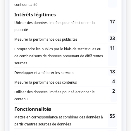
venue.
En effet, le sport pratiqué en soirée pourrait
compromettre le sommeil.
L’exercice physique
augmente votre rythme cardiaque et votre
température corporelle. Cela signifie que les séances
de sudation nocturnes pourraient éventuellement
nuire à votre sommeil.
Aussi, faire du sport avec l’estomac vide dès le matin
pourrait brûler jusqu’à 20% de graisse
supplémentaire.
Découvrir notre article :
Manger avant ou après le
sport
L’entrainement d’après-midi ou du soir
Si le matin semble être le moment idéal pour
s’entraîner, faire de l’exercice l’après-midi ou en
dehors des heures de travail a ses avantages.
Si
vous prévoyez de vous entraîner le soir, vous aurez