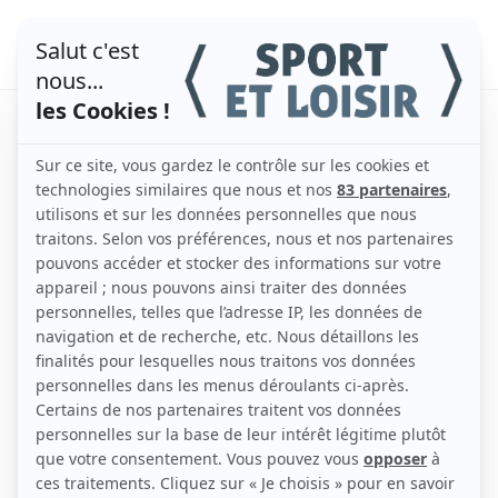
Quel est le meilleur
moment pour faire du
sport ?
par
admin
|
Déc 29, 2020
|
Actualités
Avec nos agendas chargés, il est parfois difficile de
trouver le temps de faire de l’exercice.
Entre une carrière professionnelle, une vie sociale
et un marathon Netflix, il peut être compliqué de
s’entrainer même si l’on sait que c’est bon pour
notre santé et notre bien-être.