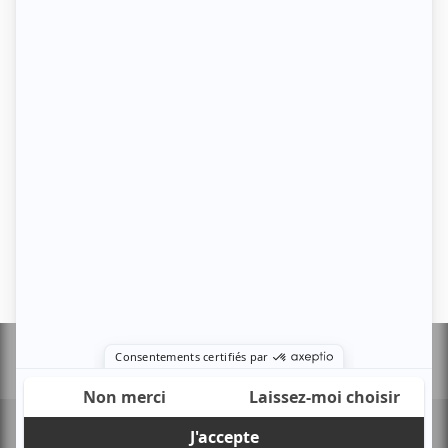
Sports d'hiver
Trottinette Freestyle
Uncategorized
Méta
Connexion
Flux des publications
Flux des commentaires
Site de WordPress-FR
Liste de tous les sports
Contactez-nous !
Mentions légales
Design de
Elegant Themes
| Propulsé par