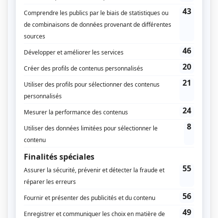
que vous aurez la sensation d’avoir accompli avant 9
heures quelque chose que certaines personnes
n’accompliront pas de toute la journée.
Et cela
stimule énormément l’ego !
Aussi, vous n’aurez pas à vous soucier de faire de
l’exercice plus tard dans l’après-midi ou le soir.
Cela
peut être un soulagement, car vous aurez le temps
de préparer le dîner, de voir des amis et de vous
détendre.
Ses bénéfices
D’après plusieurs études, lorsque des personnes
s’entrainent le matin :
– elles augmentent leur activité physique tout au
long de la journée,
– elles augmentent également leur métabolisme, ce
qui signifie qu’elles continuent à brûler des calories
tout au long de la journée,
– elles ont un sommeil de meilleure qualité la nuit