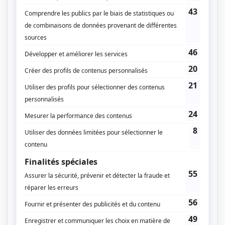
Le choix des boules de
pétanque
dépend de
plusieurs critères :
l’usage (amateur / sportif)
le type de jeu (pointeur / tireur / milieu)
la taille des mains
le terrain
le niveau et
la fréquence d’utilisation.
Les joueurs réguliers et / ou inscrits dans un club
s’orienteront vers des boules de compétition
homologuées par la Fédération Internationale de
Pétanque et du Jeu Provençal.
Les joueurs occasionnels pourront choisir des boules
grand public et moins couteuses.
3 / Le type de jeu
Lors d’une partie entre amateurs, le joueur peut être