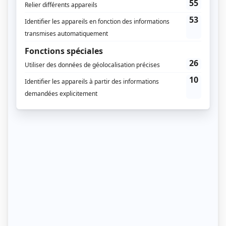
5 / Les boules pour la compétition
Elles répondent à des critères plus spécifiques :
matière / dureté / poids / diamètre.
Les boules dures
Conviennent à tous les types de terrain
Solides
Reculent davantage lors des tirs au fer / carreaux
(= lancer la boule directement sur la boule visée
sans qu’elle touche le sol avant)
Les boules de pétanque tendres
Dureté privilégiée par les joueurs
Rebondissent peu
Reculent moins
Idéales pour des carreaux
Moins solides