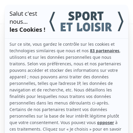
8 choses à savoir sur les
boules de pétanques
par
admin
|
Juil 26, 2022
|
Actualités
,
La pétanque
Tout aussi indispensables que le cochonnet et le
terrain, les boules de pétanques sont disponibles
en plusieurs marques, matériaux et diamètres.
Comment bien les choisir ? On vous aide à y voir
plus clair ci-dessous.