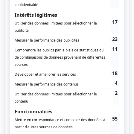
amené à tirer et / ou pointer. Il est assez polyvalent.
À l’inverse, lors d’une compétition, le joueur a un rôle
bien précis. Il peut être tireur, pointeur ou milieu.
Pointeur / pointer = placer les boules au plus près
du cochonnet
Tireur / tirer = éjecter les boules des adversaires
Milieu = intervenir en tant que pointeur ou tireur
Vous l’aurez compris, il existe des boules
spécialement conçues pour pointer ou tirer.
4 / Les boules pour les loisirs
Destinées à un usage occasionnel, elles sont plus
petites et plus légères que celles pour la
compétition.
Elles peuvent être vides ou remplies de sable ou
d’eau.