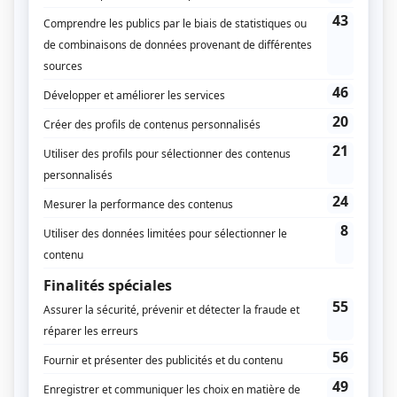
plongeon — mobilise plusieurs groupes musculaires.
Les jambes, les bras, les abdominaux et le dos
travaillent en permanence.
C’est un sport
explosif et rythmé
, qui demande
agilité, précision et réactivité. Résultat : en une
heure de jeu, on brûle entre 400 et 600 calories tout
en développant coordination, équilibre et puissance.
Le volley favorise également le
travail
cardiovasculaire
: les déplacements rapides et les
changements de rythme stimulent le cœur et la
respiration. C’est donc une excellente alternative au
running ou au fitness pour entretenir sa condition
physique de manière ludique.
Quels sont les bienfaits du volley-ball sur la
coordination ?
Le volley-ball repose sur une succession de gestes
précis. Chaque mouvement doit être coordonné avec
ceux de ses coéquipiers, sous la pression du temps.