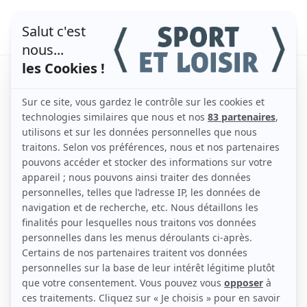
Les bienfaits du volley-
ball sur la coordination et
l’endurance
par
admin
|
Nov 12, 2025
|
Sport collectif