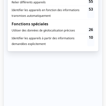
partie demande
résistance physique et
concentration continue
.
Chaque set dure en moyenne 20 à 25 minutes,
alternant efforts intenses et récupérations courtes.
Cette structure stimule :
la
capacité aérobie
(respiration et endurance),
la
résistance musculaire
,
la
gestion du stress en mouvement
.
Les joueurs apprennent à économiser leur énergie, à
se replacer rapidement et à réagir en une fraction
de seconde. C’est un excellent moyen de développer
à la fois
le souffle, la coordination et l’agilité
.
Quels muscles travaille le volley-ball ?
Le volley fait partie des sports les plus équilibrés sur
le plan musculaire. Il mobilise simultanément
plusieurs zones du corps :