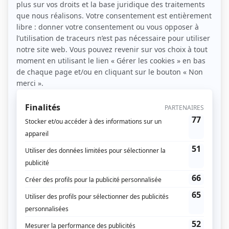
Sport collectif par excellence, le volley-ball allie
dynamisme, stratégie et esprit d’équipe. Accessible à
tous, il se pratique aussi bien en club, à la plage ou
entre amis. Mais au-delà du plaisir du jeu, le volley
est une discipline complète qui
renforce le corps et
l’esprit
, tout en améliorant la coordination et
l’endurance.
Dans cet article, découvrez pourquoi le volley-ball
est bien plus qu’un simple loisir : c’est un véritable
entraînement global, bénéfique pour la santé
physique comme mentale.
Pourquoi le volley-ball est-il un sport complet ?
Le volley-ball sollicite l’ensemble du corps. Chaque
phase de jeu — réception, passe, attaque, saut ou