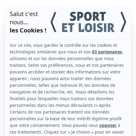
Les erreurs à éviter lors
de son premier trek
par
admin
|
Déc 17, 2025
|
Le trekking