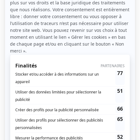
Se lancer dans son premier trek est une expérience
inoubliable. Marcher plusieurs jours, découvrir des
paysages variés, se dépasser physiquement et
mentalement. Pourtant, beaucoup de débutants
commettent les mêmes erreurs, souvent liées au
manque de préparation ou à une mauvaise
estimation de leurs capacités. Anticiper ces pièges te
permettra de profiter pleinement de l’aventure.
Dans cet article, nous détaillons les erreurs les plus
fréquentes lors d’un premier trek et comment les
éviter. Une lecture utile avant de partir sur les
sentiers.
Mauvaise évaluation de la difficulté du trek
L’une des erreurs les plus répandues est de choisir
un itinéraire trop ambitieux. Entre la distance