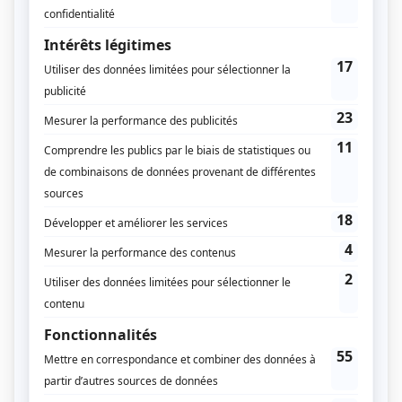
de blessures.
Évite :
Les vêtements “au cas où”.
Le matériel redondant.
Les objets lourds peu utiles (gros chargeurs,
multiples batteries, livres).
À privilégier :
Des vêtements techniques légers.
Un équipement multifonction.
Un contenu optimisé autour de l’essentiel.
Règle simple : ne dépasse pas 15 % de ton poids de
corps.
Sous-estimer la météo et l’environnement
Un trek traverse souvent plusieurs altitudes et