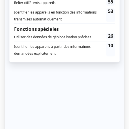
microclimats. Partir sans vérifier la météo locale peut
coûter cher en confort et en sécurité.
Points à anticiper :
Températures nocturnes plus basses que prévu.
Vent fort en altitude.
Pluie soudaine.
Exposition prolongée au soleil.
Investis dans une couche imperméable fiable, une
protection solaire adaptée et un sac de couchage
correspondant aux températures observées. Les
conditions peuvent changer rapidement, même en
été.
Négliger l’hydratation et l’alimentation
Le trek implique un effort constant sur plusieurs
heures. Beaucoup de débutants attendent trop
longtemps avant de boire ou sous-estiment leurs
besoins énergétiques.