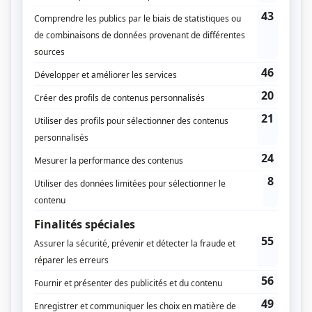
journalière, le dénivelé positif, les conditions météo
et le poids du sac, le trek peut rapidement devenir
éprouvant.
Avant de réserver ou de tracer ton parcours, vérifie :
Le niveau physique recommandé.
Les retours d’autres randonneurs.
La durée réelle des étapes.
La présence de refuges, points d’eau ou zones
d’abri.
Un trek de 15 km avec 500 m de dénivelé n’a rien à
voir avec une randonnée classique en forêt. Mieux
vaut viser un itinéraire progressif pour un premier
départ.
Partir avec un sac trop lourd
C’est probablement l’erreur n°1 du débutant. Un sac
trop chargé fatigue, ralentit et augmente les risques