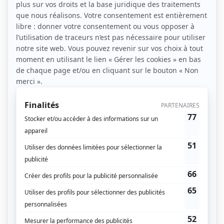
Le trekking séduit de plus en plus de personnes en
quête d’aventure, de nature et de déconnexion. En
France, les possibilités sont immenses : montagnes
accessibles, sentiers côtiers, itinéraires balisés,
étapes en refuge… Mais lorsqu’on débute, une
question revient souvent :
quel trek choisir pour sa
première expérience ?
La bonne nouvelle, c’est qu’il existe des itinéraires
parfaitement adaptés aux débutants, que l’on
cherche une randonnée de 2 jours, une boucle de
quelques étapes ou un premier “grand” trek sans
difficultés techniques. Cet article te guide pour
sélectionner un trek accessible, motivant et adapté à
ton niveau.
Quels critères pour choisir son premier trek ?