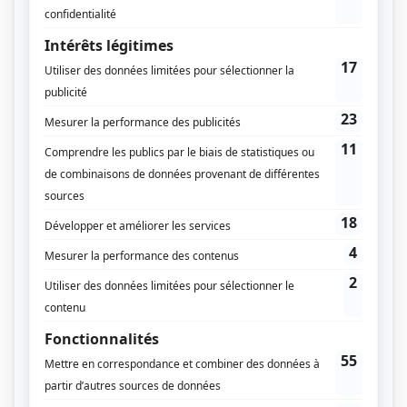
Les treks de moyenne montagne ou le littoral sont
parfaits au printemps et en automne. L’été, privilégie
les zones ombragées ou en altitude.
Top 5 des treks en France pour débuter
Voici une sélection de treks accessibles, variés et
parfaits pour un premier pas dans l’univers du
trekking.
1. Le Tour des Lacs du
Néouvielle (Pyrénées)
Un parcours court, magique, au milieu de lacs
turquoise et de paysages granitiques.
Points forts :
étapes courtes,
paysages spectaculaires,
altitude modérée.
2. Le Sentier des Douaniers –