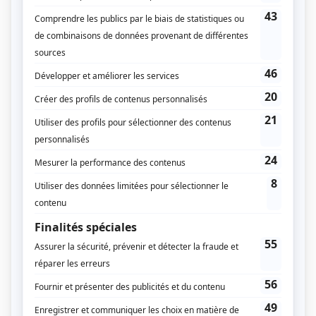
Avant de se lancer, il est essentiel d’analyser le trek
selon plusieurs paramètres simples :
1. La durée des étapes
Privilégie des journées de
10 à 15 km
maximum,
avec un dénivelé modéré. Pour un premier trek,
l’objectif est de prendre du plaisir sans se mettre
dans le rouge.
2. Le dénivelé cumulé
Choisis une zone avec
500 à 700 m de dénivelé
journalier
au maximum. Cela permet de tester ton
endurance sans risque de sur-fatigue.
3. Le balisage et la logistique
Un sentier
bien balisé, bien documenté
et avec des
hébergements réguliers (gîtes, refuges, campings)
facilite énormément l’expérience pour un débutant.
4. La météo et la saison