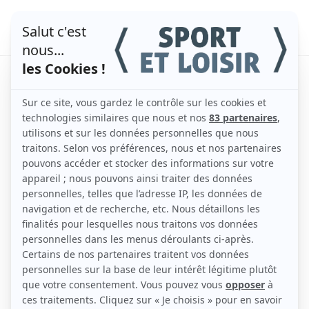
Quel trek choisir pour sa
première expérience ?
par
admin
|
Déc 15, 2025
|
Le trekking