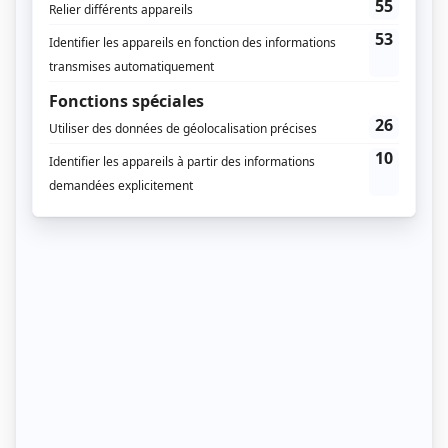
GR34 (Bretagne)
Idéal pour un trek doux sans gros dénivelé.
Avantages :
hébergements fréquents,
balisage parfait,
vues maritimes exceptionnelles.
Tu peux réaliser une section de 2 à 4 jours selon
ton niveau.
3. Le Tour du Queyras (Alpes du
Sud) – version débutant
Le GR58 complet est exigeant, mais une version
raccourcie de 3 jours permet une excellente
initiation.
Atouts :
météo plus stable qu’ailleurs dans les Alpes,
villages accessibles,