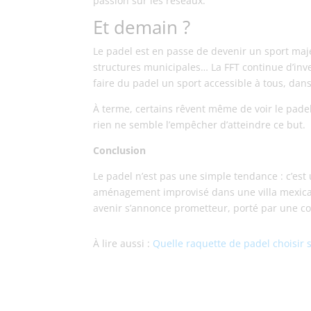
passion sur les réseaux.
Et demain ?
Le padel est en passe de devenir un sport majeu
structures municipales… La FFT continue d’inves
faire du padel un sport accessible à tous, dans
À terme, certains rêvent même de voir le padel
rien ne semble l’empêcher d’atteindre ce but.
Conclusion
Le padel n’est pas une simple tendance : c’est
aménagement improvisé dans une villa mexicai
avenir s’annonce prometteur, porté par une c
À lire aussi :
Quelle raquette de padel choisir 