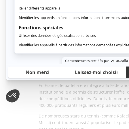
besoin de passer des heures à apprendre la te
échanger. Ensuite, il favorise l’échange social
inclusive.
Autre atout : il est moins traumatisant pour le
puissance. Cette dimension plus douce attire u
tous niveaux.
Enfin, le padel est un sport très télégénique. 
rendent les matchs passionnants à regarder, ce
la télévision.
Une structuration officiel
En France, le padel a été intégré à la Fédérat
institutionnelle a permis de structurer l’offre
des compétitions officielles. Depuis, le nombr
400 000 pratiquants réguliers et plusieurs millie
De nombreuses stars du tennis (comme Rafael N
Messi) contribuent aussi à populariser le pade