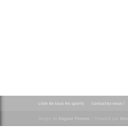
Liste de tous les sports
Contactez-nous !
Design de
Elegant Themes
| Propulsé par
Wor