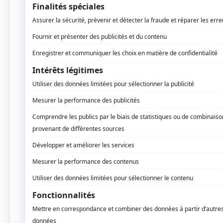
partie intégrante du jeu. Le format classique e
pleine, sans cordage, souvent percée de petits t
similaires à celles du tennis mais légèrement 
Le service au padel se fait à la cuillère, sous 
à des points plus longs et à une dimension st
brute que sur la technique, la précision et la 
Des origines mexicaines 
Contrairement à ce que l’on pourrait penser, l
pays où il est le plus pratiqué. Il a vu le jou
a aménagé un court de squash dans sa résidenc
ne s’échappe de l’espace réduit, il l’a entour
Ce concept a été repris quelques années plus
qui l’a introduit en Espagne dans les années 
s’est démocratisé en Espagne avant de conquér
Pourquoi un tel engouem
Le succès du padel tient à plusieurs facteurs