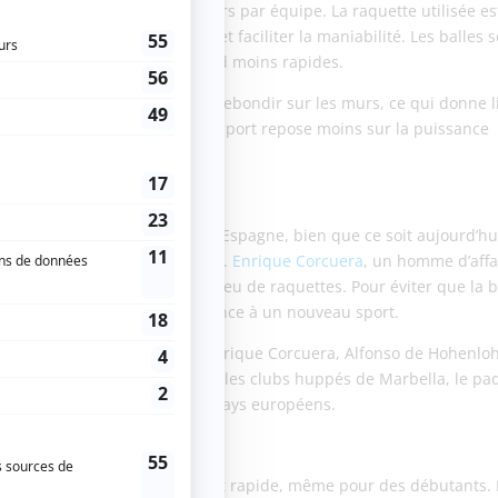
st en double, avec deux joueurs par équipe. La raquette utilisée es
rous pour alléger son poids et faciliter la maniabilité. Les balles 
dépressurisées, ce qui les rend moins rapides.
la taille. Les échanges peuvent rebondir sur les murs, ce qui donne l
ratégique supplémentaire. Ce sport repose moins sur la puissance
coordination entre partenaires.
inattendues
e padel n’a pas été inventé en Espagne, bien que ce soit aujourd’hu
r en 1969 au Mexique, à Acapulco.
Enrique Corcuera
, un homme d’affa
e privée en l’adaptant à un jeu de raquettes. Pour éviter que la b
é de murs, donnant ainsi naissance à un nouveau sport.
 tard par un ami espagnol d’Enrique Corcuera, Alfonso de Hohenlo
1970. Rapidement adopté dans les clubs huppés de Marbella, le pa
ir l’Argentine, puis d’autres pays européens.
ent ?
. D’abord, son apprentissage est rapide, même pour des débutants.