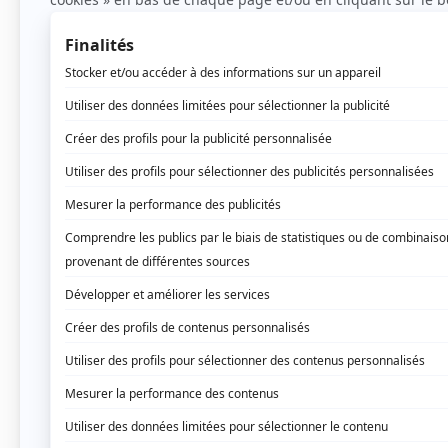
Le padel est un sport de raquette qui connaî
comme un croisement entre le tennis et le squa
ludique. Mais qu’est-ce exactement que le pade
Une définition claire du p
Le padel se joue sur un terrain plus petit qu’un