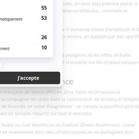
chnique : après quelques minutes, on peut déjà prendre plaisir à
 : joué en double, il crée une ambiance détendue, conviviale et
s articulations que le tennis, car il demande moins d’amplitude et 
n public varié, des enfants aux seniors, en passant par des sporti
Les échanges spectaculaires, les plongeons et les effets de balle
 qui contribue à sa popularité croissante sur les réseaux sociaux 
le récente en France
ion Française de Tennis (FFT) en 2014. Cette reconnaissance
, d’accompagner les clubs dans la construction de terrains et d’organ
e de licenciés ne cesse d’augmenter : on compte aujourd’hui plus d
rs de terrains répartis sur tout le territoire.
adal ou Gaël Monfils) ou du football (Zlatan Ibrahimović, Lionel
l en investissant dans des infrastructures ou en partageant leur