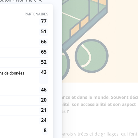
t un essor spectaculaire en France et dans le monde. Souvent décr
sh, il séduit par sa convivialité, son accessibilité et son aspect
l, et quelles sont ses origines ?
adel
 court de tennis, entouré de parois vitrées et de grillages, qui font