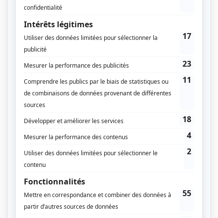
avantages, l’activité sportive permet en effet une
diminution certaine du risque lié à une prise de
poids excessive. Elle renforce les muscles, améliore
la condition physique, évite la sévérité des maux de
dos, améliore efficacement l’oxygénation et la
relaxation du corps et fait diminuer les nausées.
Quel sport allez-vous choisir pendant votre
grossesse ?
L’activité physique est certainement bénéfique
pour vous, comme elle l’est pour votre bébé
! Mais
il faut rester extrêmement prudente, ce ne sont pas
tous les sports qui sont praticables pour une femme
attendant un bébé. Il est impératif de toujours
démarrer vos activités par des exercices
d’échauffement et d’opter pour une activité douce et
modérée.
Les disciplines sportives qui vous sont
particulièrement interdites sont celles qui peuvent
être à l’origine de chutes ou de contacts brutaux
et