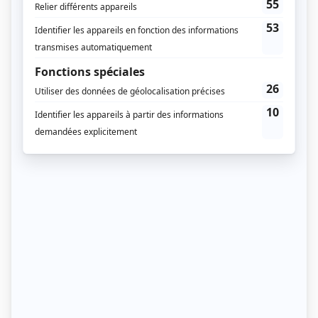
peuvent porter préjudices à votre intégrité et à celle
de votre enfant. Il vous est aussi proscrit de
pratiquer les sports extrêmes ou en altitude, ainsi
que la plongée sous-marine.
Les activités à privilégier le
premier trimestre
À l’exception des sports qui vous sont proscrits, tous
les autres sont autorisés durant les trois premiers
mois qui marquent le début de la grossesse. Si vous
faites partie de ces femmes qui sont actives et
pratiquent régulièrement une activité physique
particulière, il vous est permis de pratiquer la
discipline que vous préférez, sans pour autant
dépasser les 30 min par séance à raison de 3
séances par semaine. Durant cette période,
trois
sports sont particulièrement à privilégier
:
La marche rapide ou le jogging
: privilégiés pour
le fait qu’ils favorisent l’activation de la pompe