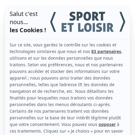
Sport et Grossesse :
Quelles activités
pratiquer ?
par
admin
|
Mar 22, 2022
|
Actualités