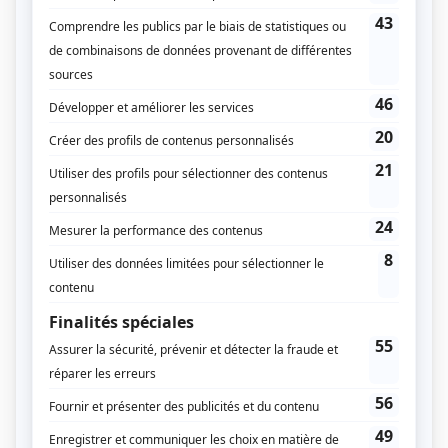
future maman
Autant le dire d’emblée, la réponse à votre
interrogation est évidement non ! C’est de la
sédentarité et l’arrêt de l’activité régulière du sport
qu’il faut se préoccuper. En fait, en l’absence de
contre-indications émises par votre médecin ou
votre sage femme, il vous est
recommandé de
bouger régulièrement et rester physiquement
active autant que possible
. Pratiquer son sport avec
une intensité modérée, ne serait-ce que quelques
minutes par jour, est amplement bénéfique pour la
future maman que vous êtes, et il l’est autant pour le
bien être du bébé que vous portez.
Associé à une alimentation saine, la pratique
régulière du sport représente une authentique
source de bien-être physique et psychologique
.
Outre ses bienfaits sur le stress, la recherche a
démontré dénombrables avantages en rapport à
l’exercice de l’activité physique pendant cette
période. Pour ne citer que quelques uns de ces