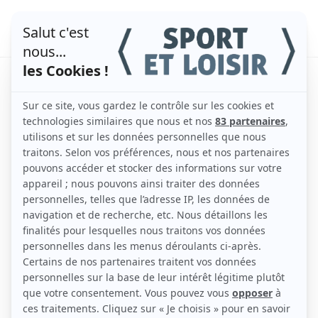
5 informations sur le
kiné du sport
par
admin
|
Jan 20, 2023
|
Actualités
Un kiné du sport est un spécialiste de la santé qui
aide les sportifs à prévenir et à traiter les blessures.
Il contribue également à optimiser leurs
performances. Il évalue, diagnostique et traite les
blessures / douleurs musculo-squelettiques. Il
fournit des conseils et des programmes d’exercices
personnalisés et adaptés à chaque patient.
Le kinésithérapeute travaille également de manière