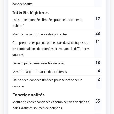
améliorer votre condition physique et votre
performance en vous donnant des conseils et des
exercices spécifiques adaptés à la fois à votre corps
et à votre sport.
Il peut également diagnostiquer et
traiter des blessures musculo-squelettiques et vous
aider à vous en remettre rapidement / en toute
sécurité.
4 / Comment devenir kiné du sport ?
🎓 Pour devenir kiné du sport, vous devez avoir
une formation dans le domaine de la
kinésithérapie, puis compléter votre formation en
suivant une spécialisation en kinésithérapie du
sport.
Cette spécialisation se fait soit par un cursus
universitaire, soit par une formation spécifique
proposée par des organismes privés.
Une fois la formation terminée, vous devez obtenir
une certification en tant que kiné du sport et vous
inscrire auprès de votre ordre régional des
kinésithérapeutes.