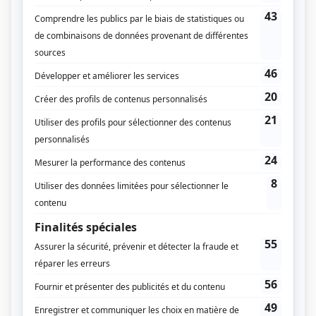
aider les athlètes à se rétablir et à améliorer leur
performance physique.
>> À lire aussi :
Top 3 des appareils de récupération
musculaire
2 / Quelles différences avec kiné classique ?
Comme vu précédemment, un kiné du sport est un
kiné spécialisé dans les soins liés à l’activité
physique.
Un kiné classique, quant à lui, est spécialisé dans les
soins liés à l’activité physique et à d’autres
pathologies, comme celles liées à la santé
respiratoire ou à l’orthopédie.
Son traitement est
plus général et s’adresse à tous types de patients.
3 / Pourquoi prendre rendez-vous chez un
kinésithérapeute du sport ?
Prendre rendez-vous chez un kiné du sport est
recommandé pour traiter des blessures sportives et
des douleurs musculaires. Il peut vous aider à